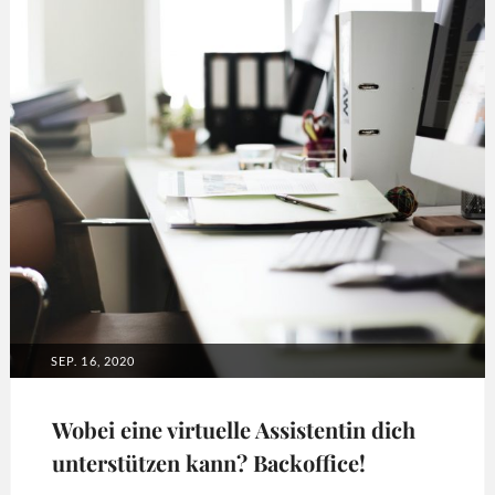
POSTED
SEP. 16, 2020
ON
Wobei eine virtuelle Assistentin dich
unterstützen kann? Backoffice!