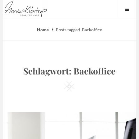
Skip
Marina Klöntrup
to
content
Home
Posts tagged
Backoffice
Schlagwort:
Backoffice
Square