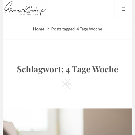
Skip
Marina Klöntrup
to
content
Home
Posts tagged
4 Tage Woche
Schlagwort:
4 Tage Woche
Square