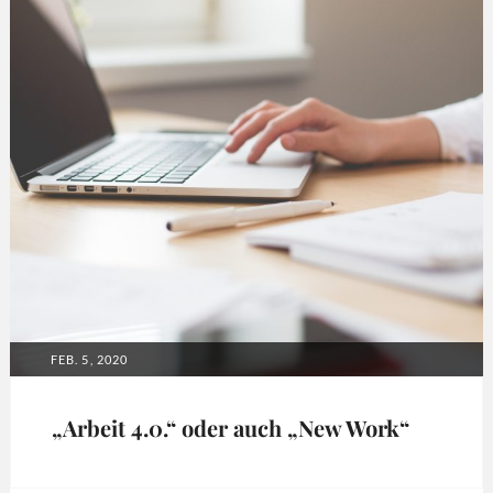
POSTED
FEB. 5, 2020
ON
„Arbeit 4.0.“ oder auch „New Work“
Tags: