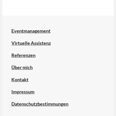
4
Tage
Woche
,
Arbeit
4.0.
,
Eventmanagement
Digitalisierung
,
Virtuelle Assistenz
New
Work
Referenzen
Über mich
Kontakt
Impressum
Datenschutzbestimmungen