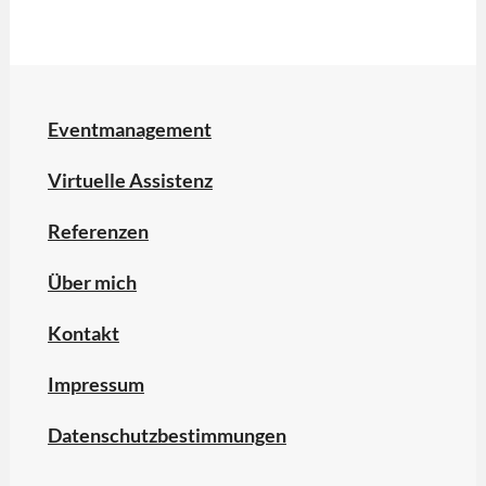
4
Tage
Woche
,
Arbeit
4.0.
,
Eventmanagement
Digitalisierung
,
Virtuelle Assistenz
New
Work
Referenzen
Über mich
Kontakt
Impressum
Datenschutzbestimmungen