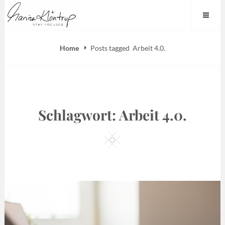
Skip
Marina Klöntrup
to
content
Home
Posts tagged
Arbeit 4.0.
Schlagwort:
Arbeit 4.0.
Square