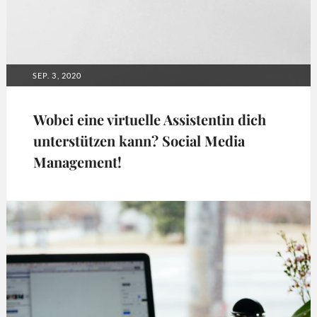
POSTED
SEP. 3, 2020
ON
Wobei eine virtuelle Assistentin dich
unterstützen kann? Social Media
Management!
Tags:
social
media
,
social
media
management
,
social