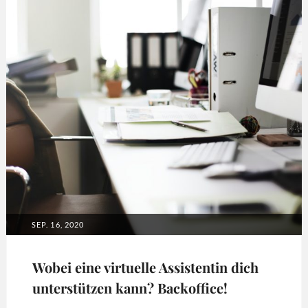
POSTED
SEP. 16, 2020
ON
Wobei eine virtuelle Assistentin dich
unterstützen kann? Backoffice!