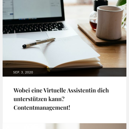
media
marketing
,
virtuelle
Assistenz
POSTED
SEP. 3, 2020
ON
Wobei eine Virtuelle Assistentin dich
unterstützen kann?
Contentmanagement!
Tags:
Content
,