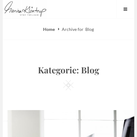
Skip
Marina Klöntrup
to
content
Home
Archive for
Blog
Kategorie:
Blog
Square