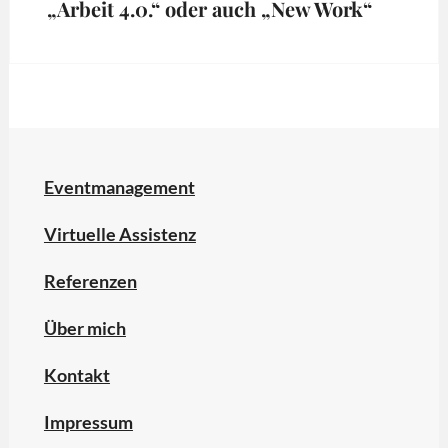
„Arbeit 4.0.“ oder auch „New Work“
Tags:
4
Tage
Woche
,
Arbeit
4.0.
,
Eventmanagement
Digitalisierung
,
Virtuelle Assistenz
New
Work
Referenzen
Über mich
Kontakt
Impressum